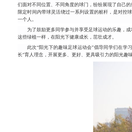
们面对不同位置、不同角度的球门，纷纷展现了自己的
限定时间内
带球
灵活绕过一系列设置的桩杆，
是对
控
一个人。
为了鼓励更多同学参与并享受
足球
运动的乐趣，
成
这些
绿植
一样，在阳光下健康成长，茁壮成才。
此次“阳光
下的
趣味足球运动会”倡导
同学
们在学
长
”
育人理念
，
开展更多、更好、更具吸引力的阳光趣